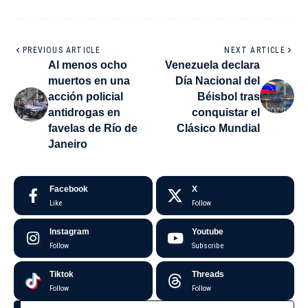
PREVIOUS ARTICLE
NEXT ARTICLE
Al menos ocho
Venezuela declara
muertos en una
Día Nacional del
acción policial
Béisbol tras
antidrogas en
conquistar el
favelas de Río de
Clásico Mundial
Janeiro
Facebook
X
Like
Follow
Instagram
Youtube
Follow
Subscribe
Tiktok
Threads
Follow
Follow