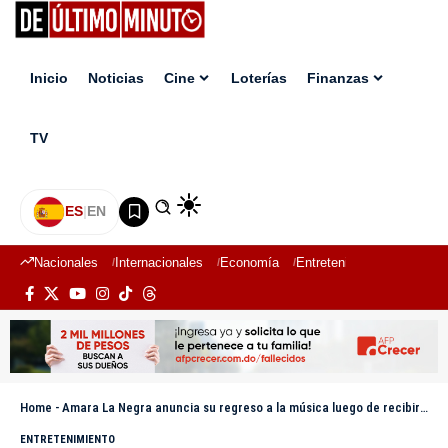
Inicio
Noticias
Cine
Loterías
Finanzas
TV
ES
|
EN
Nacionales
Internacionales
Economía
Entretenimiento
Deport
Home
-
Amara La Negra anuncia su regreso a la música luego de recibir Soberano como Comunicadora Destacada en el Extranjero
ENTRETENIMIENTO