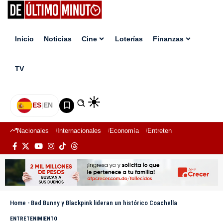
Inicio
Noticias
Cine
Loterías
Finanzas
TV
ES
|
EN
Nacionales
Internacionales
Economía
Entretenimiento
Deport
Home
-
Bad Bunny y Blackpink lideran un histórico Coachella
ENTRETENIMIENTO