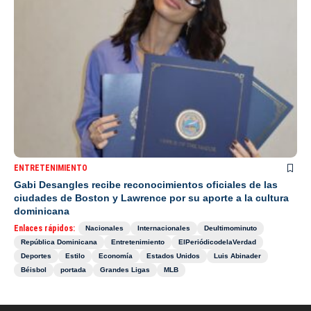
ENTRETENIMIENTO
Gabi Desangles recibe reconocimientos oficiales de las
ciudades de Boston y Lawrence por su aporte a la cultura
dominicana
Enlaces rápidos:
Nacionales
Internacionales
Deultimominuto
República Dominicana
Entretenimiento
ElPeriódicodelaVerdad
Deportes
Estilo
Economía
Estados Unidos
Luis Abinader
Béisbol
portada
Grandes Ligas
MLB