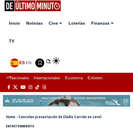
Inicio
Noticias
Cine
Loterías
Finanzas
TV
ES
|
EN
Nacionales
Internacionales
Economía
Entretenimiento
Deport
Home
-
Cancelan presentación de Eladio Carrión en Level
ENTRETENIMIENTO