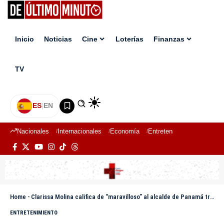
Inicio
Noticias
Cine
Loterías
Finanzas
TV
ES
|
EN
Nacionales
Internacionales
Economía
Entretenimiento
Deport
Home
-
Clarissa Molina califica de “maravilloso” al alcalde de Panamá tras entrevista y despierta rumores
ENTRETENIMIENTO