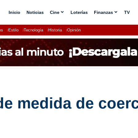
Inicio
Noticias
Cine
Loterías
Finanzas
TV
es
Estilo
Tecnología
Historia
Opinión
de medida de coer