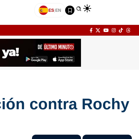
ES
|
EN
ción contra Rochy