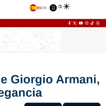
ES
|
EN
ce Giorgio Armani,
legancia