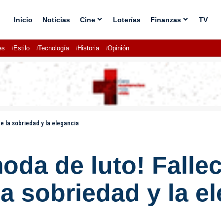
Inicio
Noticias
Cine
Loterías
Finanzas
TV
es
Estilo
Tecnología
Historia
Opinión
e la sobriedad y la elegancia
oda de luto! Falle
la sobriedad y la e