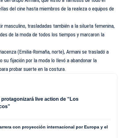
te del Grupo Armani, que vistió a famosos de todo el
llas del cine hasta miembros de la realeza o equipos de
tir masculino, trasladadas también a la silueta femenina,
andes de la moda de todos los tiempos y marcaron la
Piacenza (Emilia-Romaña, norte), Armani se trasladó a
o su fijación por la moda lo llevó a abandonar la
para probar suerte en la costura.
 protagonizará live action de “Los
cos”
rrera con proyección internacional por Europa y el