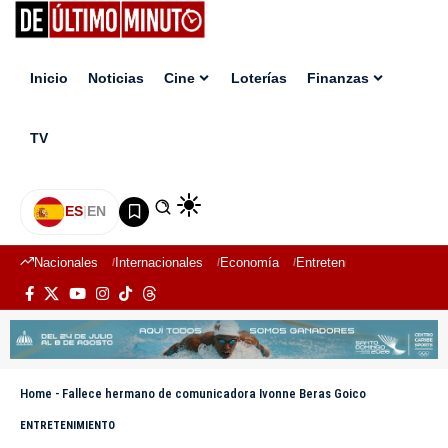
Inicio
Noticias
Cine
Loterías
Finanzas
TV
ES
|
EN
Nacionales
Internacionales
Economía
Entretenimiento
Deport
Home
-
Fallece hermano de comunicadora Ivonne Beras Goico
ENTRETENIMIENTO