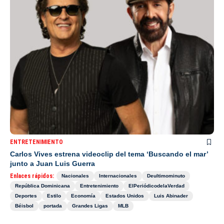
ENTRETENIMIENTO
Carlos Vives estrena videoclip del tema ‘Buscando el mar’
junto a Juan Luis Guerra
Enlaces rápidos:
Nacionales
Internacionales
Deultimominuto
República Dominicana
Entretenimiento
ElPeriódicodelaVerdad
Deportes
Estilo
Economía
Estados Unidos
Luis Abinader
Béisbol
portada
Grandes Ligas
MLB