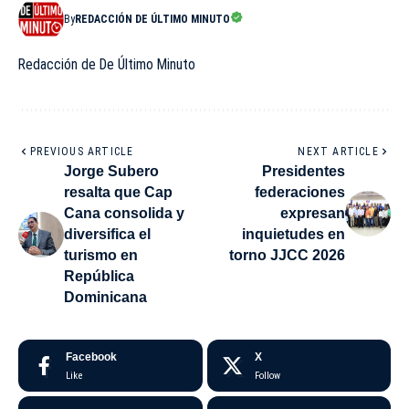
By
REDACCIÓN DE ÚLTIMO MINUTO
Redacción de De Último Minuto
PREVIOUS ARTICLE
NEXT ARTICLE
Jorge Subero
Presidentes
resalta que Cap
federaciones
Cana consolida y
expresan
diversifica el
inquietudes en
turismo en
torno JJCC 2026
República
Dominicana
Facebook
X
Like
Follow