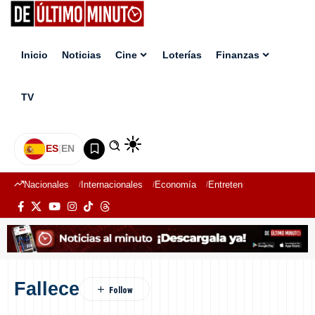
Inicio
Noticias
Cine
Loterías
Finanzas
TV
ES
|
EN
Nacionales
Internacionales
Economía
Entretenimiento
Deport
Fallece