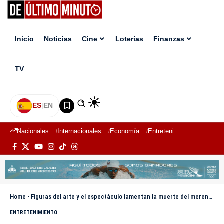
Inicio
Noticias
Cine
Loterías
Finanzas
TV
ES
|
EN
Nacionales
Internacionales
Economía
Entretenimiento
Deport
Home
-
Figuras del arte y el espectáculo lamentan la muerte del merenguero Diómedes Núñez
ENTRETENIMIENTO