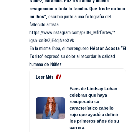
Núñez, caramba. Paz a su alma y mucha
resignación a toda la familia. Qué triste noticia
mi Dios”,
escribió junto a una fotografía del
fallecido artista.
https://www.instagram.com/p/DG_MfrfSr6w/?
igsh=cnBvZjE4djNzeXVk
En la misma línea, el merenguero
Héctor Acosta “El
Torito”
expresó su dolor al recordar la calidad
humana de Núñez:
Leer Más
Fans de Lindsay Lohan
celebran que haya
recuperado su
característico cabello
rojo que ayudó a definir
los primeros años de su
carrera