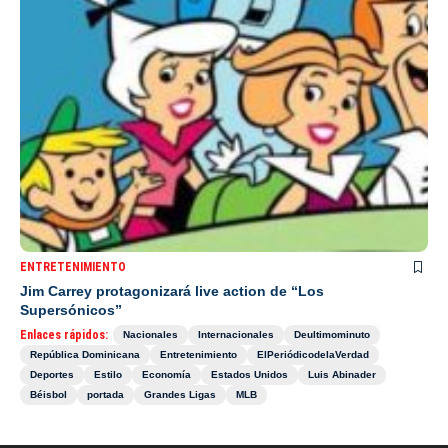
ENTRETENIMIENTO
Jim Carrey protagonizará live action de “Los
Supersónicos”
Enlaces rápidos:
Nacionales
Internacionales
Deultimominuto
República Dominicana
Entretenimiento
ElPeriódicodelaVerdad
Deportes
Estilo
Economía
Estados Unidos
Luis Abinader
Béisbol
portada
Grandes Ligas
MLB