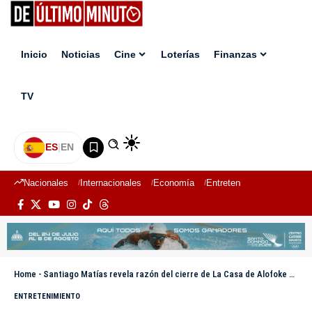
Inicio
Noticias
Cine
Loterías
Finanzas
TV
ES
|
EN
Nacionales
Internacionales
Economía
Entretenimiento
Deport
Home
-
Santiago Matías revela razón del cierre de La Casa de Alofoke 2 el Día de Acción de Gracias: «Un homenaje a la diáspora»
ENTRETENIMIENTO