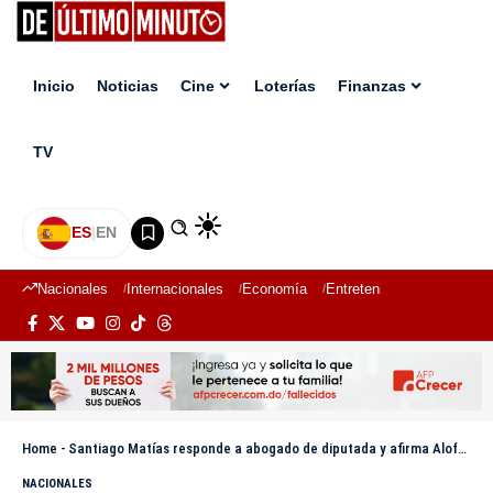
Inicio
Noticias
Cine
Loterías
Finanzas
TV
ES
|
EN
Nacionales
Internacionales
Economía
Entretenimiento
Deport
Home
-
Santiago Matías responde a abogado de diputada y afirma Alofoke Media “no tiene nada de qué retractarse”
NACIONALES