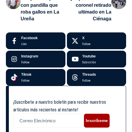
con pandilla que
coronel retirado
roba gallos en La
ultimado en La
Ureña
Ciénaga
Facebook
X
Like
Follow
Instagram
Youtube
Follow
Subscribe
Tiktok
Threads
Follow
Follow
¡Suscríbete a nuestro boletín para recibir nuestros
artículos más recientes al instante!
Inscríbeme