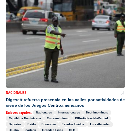
NACIONALES
Digesett refuerza presencia en las calles por actividades de
cierre de los Juegos Centroamericanos
Enlaces rápidos:
Nacionales
Internacionales
Deultimominuto
República Dominicana
Entretenimiento
ElPeriódicodelaVerdad
Deportes
Estilo
Economía
Estados Unidos
Luis Abinader
Béisbol
portada
Grandes Ligas
MLB