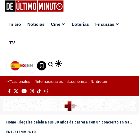
Inicio
Noticias
Cine
Loterías
Finanzas
TV
ES
|
EN
Nacionales
Internacionales
Economía
Entretenimiento
Deport
Home
-
Ilegales celebra sus 30 años de carrera con un concierto en Santo Domingo
ENTRETENIMIENTO