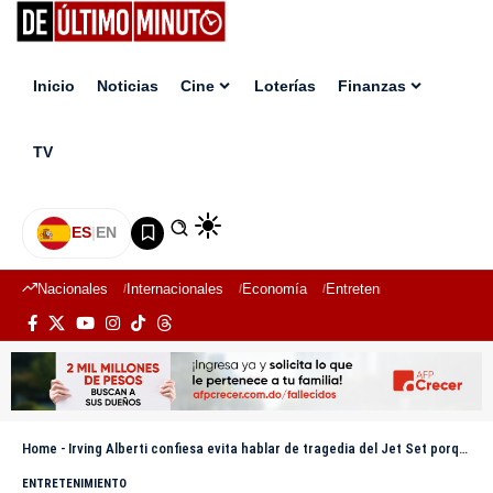
Inicio
Noticias
Cine
Loterías
Finanzas
TV
ES
|
EN
Nacionales
Internacionales
Economía
Entretenimiento
Deport
Home
-
Irving Alberti confiesa evita hablar de tragedia del Jet Set porque tiene empatía con ambas partes
ENTRETENIMIENTO