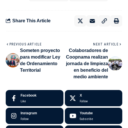
Share This Article
PREVIOUS ARTICLE
NEXT ARTICLE
Someten proyecto
Colaboradores de
para modificar Ley
Coopnama realizan
de Ordenamiento
jornada de limpieza
Territorial
en beneficio del
medio ambiente
Facebook
X
Like
Follow
Instagram
Youtube
Follow
Subscribe