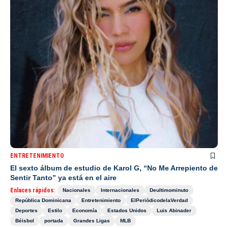
ENTRETENIMIENTO
El sexto álbum de estudio de Karol G, “No Me Arrepiento de
Sentir Tanto” ya está en el aire
Enlaces rápidos:
Nacionales
Internacionales
Deultimominuto
República Dominicana
Entretenimiento
ElPeriódicodelaVerdad
Deportes
Estilo
Economía
Estados Unidos
Luis Abinader
Béisbol
portada
Grandes Ligas
MLB