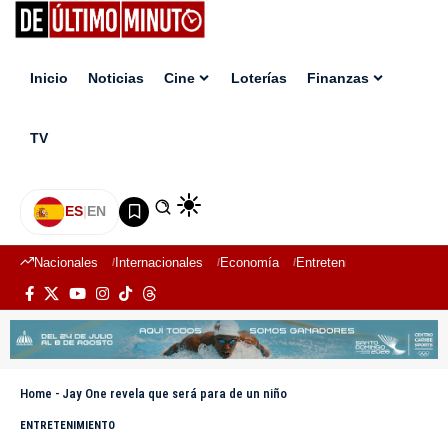
Inicio
Noticias
Cine
Loterías
Finanzas
TV
ES
|
EN
Nacionales
Internacionales
Economía
Entretenimiento
Deport
Home
-
Jay One revela que será para de un niño
ENTRETENIMIENTO