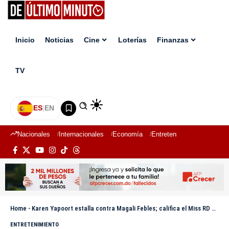
Inicio
Noticias
Cine
Loterías
Finanzas
TV
ES
|
EN
Nacionales
Internacionales
Economía
Entretenimiento
Deport
Home
-
Karen Yapoort estalla contra Magali Febles; califica el Miss RD de “prostíbulo”
ENTRETENIMIENTO