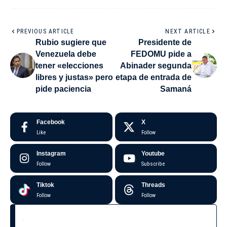
PREVIOUS ARTICLE
NEXT ARTICLE
Rubio sugiere que
Presidente de
Venezuela debe
FEDOMU pide a
tener «elecciones
Abinader segunda
libres y justas» pero
etapa de entrada de
pide paciencia
Samaná
Facebook
X
Like
Follow
Instagram
Youtube
Follow
Subscribe
Tiktok
Threads
Follow
Follow