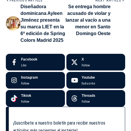
PREVIOUS ARTICLE
NEXT ARTICLE
Diseñadora
Se entrega hombre
dominicana Ayleen
acusado de violar y
Jiménez presenta
lanzar al vacío a una
su marca LIET en la
menor en Santo
6ª edición de Spring
Domingo Oeste
Colors Madrid 2025
Facebook
X
Like
Follow
Instagram
Youtube
Follow
Subscribe
Tiktok
Threads
Follow
Follow
¡Suscríbete a nuestro boletín para recibir nuestros
artículos más recientes al instante!