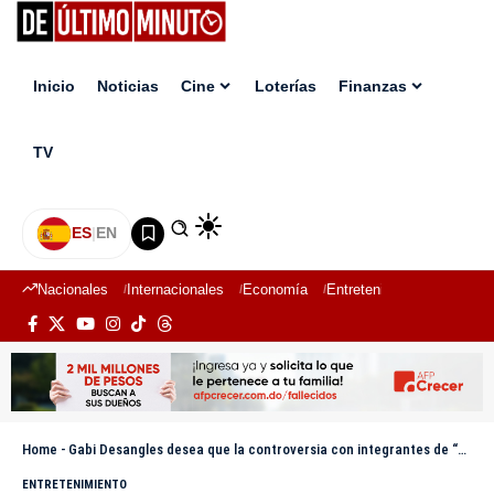
Inicio
Noticias
Cine
Loterías
Finanzas
TV
ES
|
EN
Nacionales
Internacionales
Economía
Entretenimiento
Deport
Home
-
Gabi Desangles desea que la controversia con integrantes de “Juego de Damas” llegue a su final
ENTRETENIMIENTO