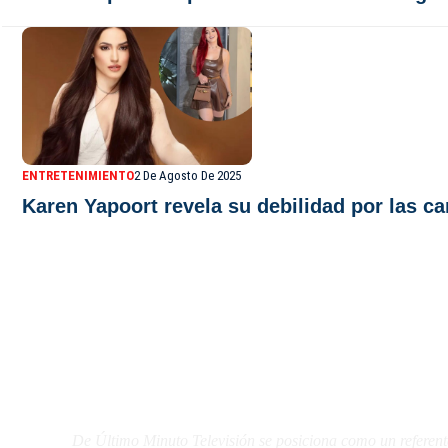
ENTRETENIMIENTO
2 De Agosto De 2025
Karen Yapoort revela su debilidad por las car
De Último Minuto TV
De Último Minuto Televisión se posiciona como un referent