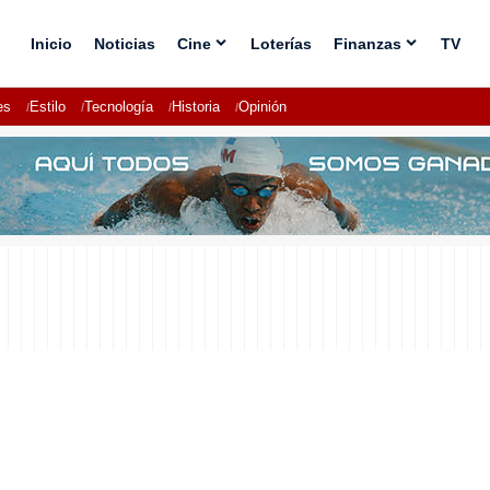
Inicio
Noticias
Cine
Loterías
Finanzas
TV
es
Estilo
Tecnología
Historia
Opinión