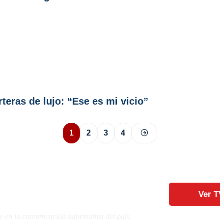
teras de lujo: “Ese es mi vicio”
1
2
3
4
Ver T
e en la comunicación informativa del país,