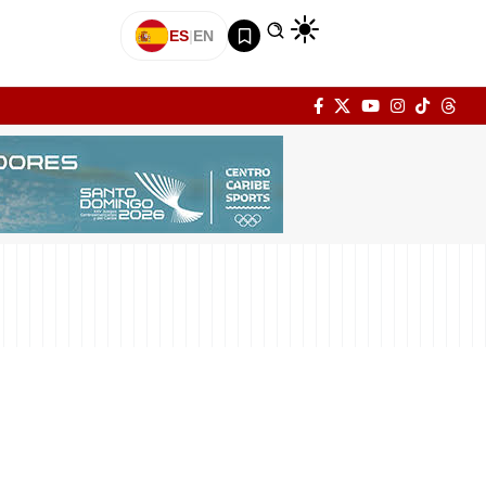
ES
|
EN