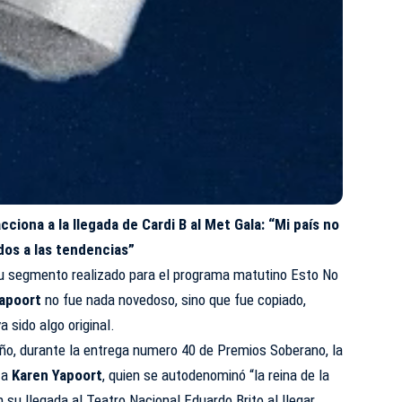
ciona a la llegada de Cardi B al Met Gala: “Mi país no
os a las tendencias”
 su segmento realizado para el
programa matutino Esto No
apoort
no fue nada novedoso, sino que fue copiado,
 sido algo original.
ño, durante la entrega numero 40 de Premios Soberano, la
za
Karen Yapoort
, quien se autodenominó “la reina de la
 su llegada al Teatro Nacional Eduardo Brito al llegar