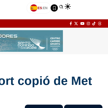
ES
|
EN
rt copió de Met