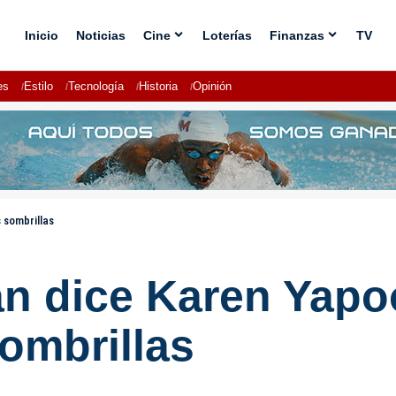
Inicio
Noticias
Cine
Loterías
Finanzas
TV
es
Estilo
Tecnología
Historia
Opinión
 sombrillas
n dice Karen Yapoo
sombrillas