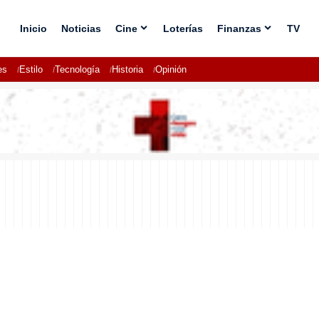
Inicio
Noticias
Cine
Loterías
Finanzas
TV
es
Estilo
Tecnología
Historia
Opinión