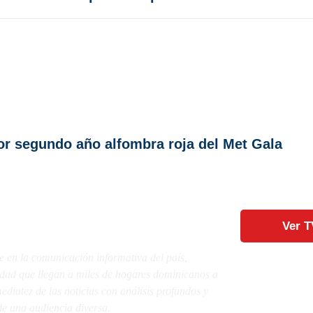
r segundo año alfombra roja del Met Gala
Ver T
e en la comunicación informativa del país,
lidad que llegan a miles de hogares dominicanos a
diatez de las noticias con análisis profundos y
e una audiencia diversa.