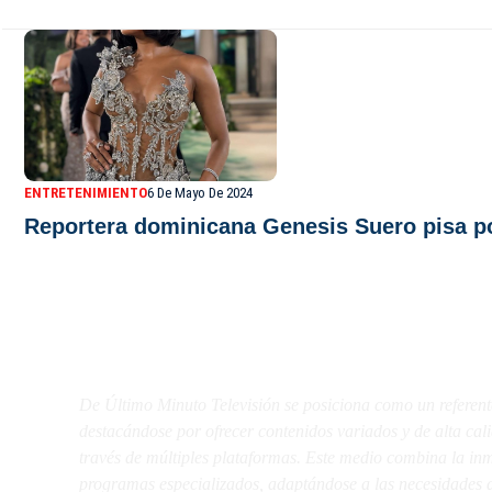
ENTRETENIMIENTO
6 De Mayo De 2024
Reportera dominicana Genesis Suero pisa po
De Último Minuto TV
De Último Minuto Televisión se posiciona como un referent
destacándose por ofrecer contenidos variados y de alta ca
través de múltiples plataformas. Este medio combina la inme
programas especializados, adaptándose a las necesidades d