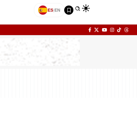
ES
|
EN