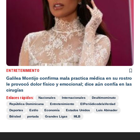
ENTRETENIMIENTO
Galilea Montijo confirma mala practica médica en su rostro
le provocó dolor físico y emocional; dice aún confía en las
cirugías
Enlaces rápidos:
Nacionales
Internacionales
Deultimominuto
República Dominicana
Entretenimiento
ElPeriódicodelaVerdad
Deportes
Estilo
Economía
Estados Unidos
Luis Abinader
Béisbol
portada
Grandes Ligas
MLB