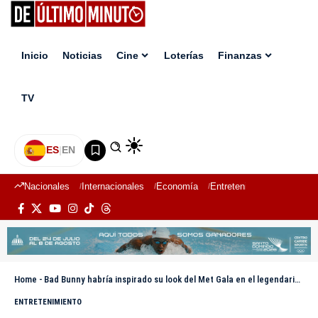
Inicio
Noticias
Cine
Loterías
Finanzas
TV
ES
|
EN
Nacionales
Internacionales
Economía
Entretenimiento
Deport
Home
-
Bad Bunny habría inspirado su look del Met Gala en el legendario comediante boricua Tavín
ENTRETENIMIENTO