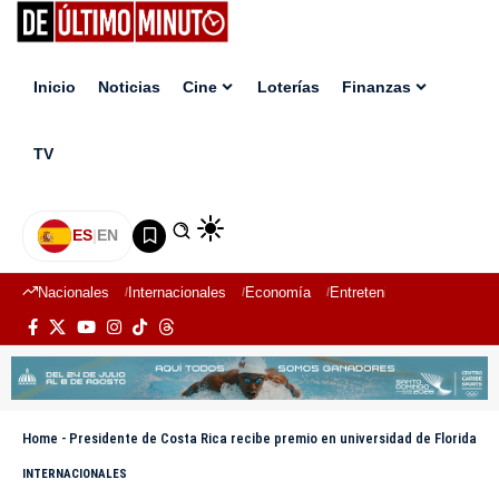
Inicio
Noticias
Cine
Loterías
Finanzas
TV
ES
|
EN
Nacionales
Internacionales
Economía
Entretenimiento
Deport
Home
-
Presidente de Costa Rica recibe premio en universidad de Florida
INTERNACIONALES