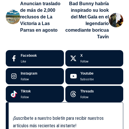
Anuncian traslado
Bad Bunny habría
de más de 2,000
inspirado su look
reclusos de La
del Met Gala en el
Victoria a Las
legendario
Parras en agosto
comediante boricua
Tavín
Facebook
X
Like
Follow
Instagram
Youtube
Follow
Subscribe
Tiktok
Threads
Follow
Follow
¡Suscríbete a nuestro boletín para recibir nuestros
artículos más recientes al instante!