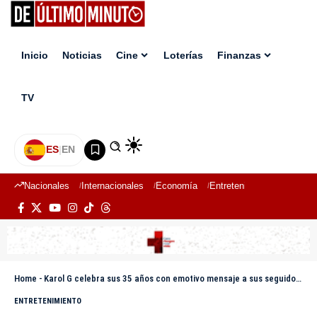
Inicio
Noticias
Cine
Loterías
Finanzas
TV
ES
|
EN
Nacionales
Internacionales
Economía
Entretenimiento
Deport
Home
-
Karol G celebra sus 35 años con emotivo mensaje a sus seguidores
ENTRETENIMIENTO