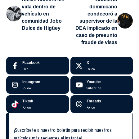
vida dentro de
dominicano
vehículo en
condecoró a
comunidad Jobo
supervisor de la
Dulce de Higüey
DEA implicado en
caso de presunto
fraude de visas
Facebook
X
Like
Follow
Instagram
Youtube
Follow
Subscribe
Tiktok
Threads
Follow
Follow
¡Suscríbete a nuestro boletín para recibir nuestros
artículos más recientes al instante!