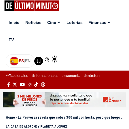
Inicio
Noticias
Cine
Loterías
Finanzas
TV
ES
|
EN
Nacionales
Internacionales
Economía
Entretenimiento
Deport
Home
-
La Perversa revela que cobra 300 mil por fiesta, pero que luego de La Casa de Alofoke 2 “va a estar más caro”
LA CASA DE ALOFOKE Y PLANETA ALOFOKE