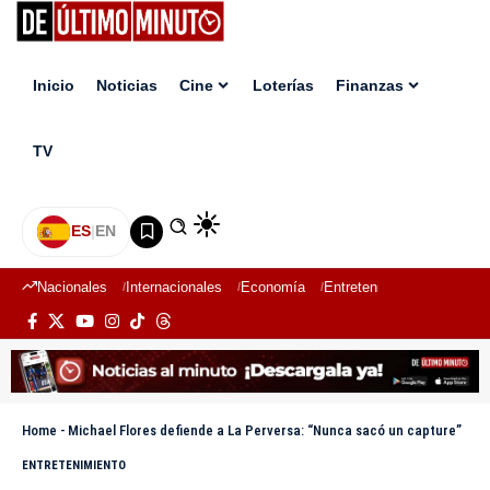
Inicio
Noticias
Cine
Loterías
Finanzas
TV
ES
|
EN
Nacionales
Internacionales
Economía
Entretenimiento
Deport
Home
-
Michael Flores defiende a La Perversa: “Nunca sacó un capture”
ENTRETENIMIENTO