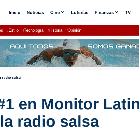
Inicio
Noticias
Cine
Loterías
Finanzas
TV
es
Estilo
Tecnología
Historia
Opinión
 radio salsa
#1 en Monitor Lati
la radio salsa