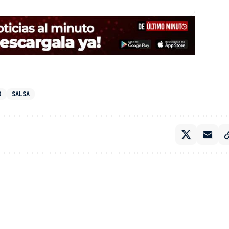
O
SALSA