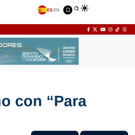
ES
|
EN
no con “Para