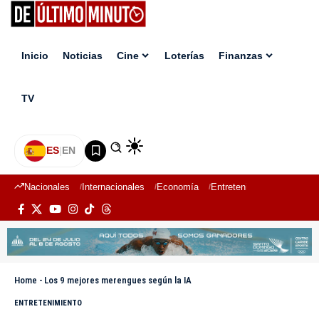
Inicio
Noticias
Cine
Loterías
Finanzas
TV
ES
|
EN
Nacionales
Internacionales
Economía
Entretenimiento
Deport
Home
-
Los 9 mejores merengues según la IA
ENTRETENIMIENTO