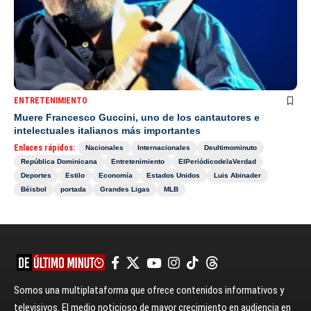
ENTRETENIMIENTO
Muere Francesco Guccini, uno de los cantautores e
intelectuales italianos más importantes
Enlaces rápidos:
Nacionales
Internacionales
Deultimominuto
República Dominicana
Entretenimiento
ElPeriódicodelaVerdad
Deportes
Estilo
Economía
Estados Unidos
Luis Abinader
Béisbol
portada
Grandes Ligas
MLB
Somos una multiplataforma que ofrece contenidos informativos y
televisivos. El medio noticioso de mayor crecimiento en audiencia en