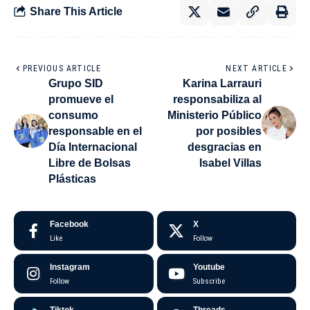
Share This Article
PREVIOUS ARTICLE
NEXT ARTICLE
Grupo SID
Karina Larrauri
promueve el
responsabiliza al
consumo
Ministerio Público
responsable en el
por posibles
Día Internacional
desgracias en
Libre de Bolsas
Isabel Villas
Plásticas
Facebook
X
Like
Follow
Instagram
Youtube
Follow
Subscribe
Tiktok
Threads