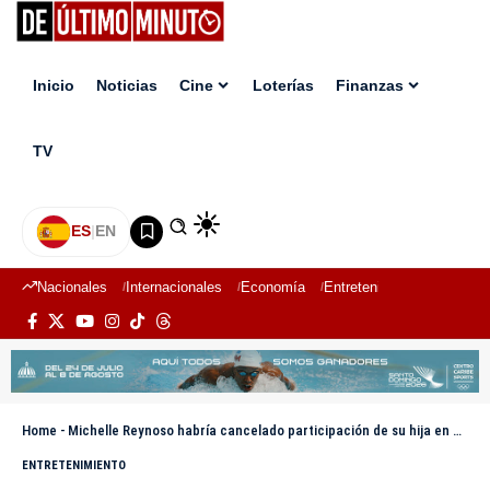
Inicio
Noticias
Cine
Loterías
Finanzas
TV
ES
|
EN
Nacionales
Internacionales
Economía
Entretenimiento
Deport
Home
-
Michelle Reynoso habría cancelado participación de su hija en homenaje a Rubby Pérez
ENTRETENIMIENTO