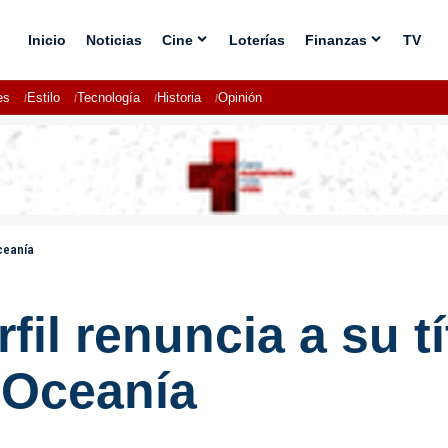
Inicio
Noticias
Cine
Loterías
Finanzas
TV
es
Estilo
Tecnología
Historia
Opinión
Oceanía
fil renuncia a su t
 Oceanía