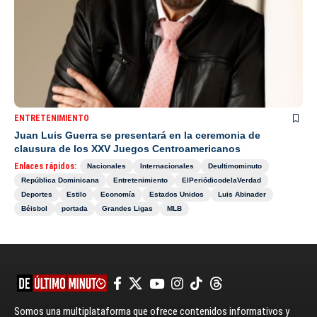
ENTRETENIMIENTO
Juan Luis Guerra se presentará en la ceremonia de
clausura de los XXV Juegos Centroamericanos
Enlaces rápidos:
Nacionales
Internacionales
Deultimominuto
República Dominicana
Entretenimiento
ElPeriódicodelaVerdad
Deportes
Estilo
Economía
Estados Unidos
Luis Abinader
Béisbol
portada
Grandes Ligas
MLB
Somos una multiplataforma que ofrece contenidos informativos y