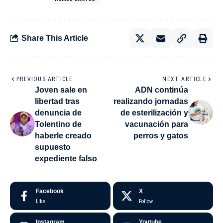
Share This Article
PREVIOUS ARTICLE
NEXT ARTICLE
Joven sale en
ADN continúa
libertad tras
realizando jornadas
denuncia de
de esterilización y
Tolentino de
vacunación para
haberle creado
perros y gatos
supuesto
expediente falso
Facebook
X
Like
Follow
Instagram
Youtube