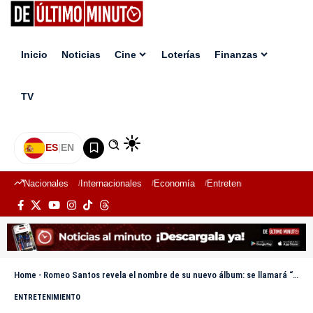
Inicio
Noticias
Cine
Loterías
Finanzas
TV
ES
|
EN
Nacionales
Internacionales
Economía
Entretenimiento
Deport
Home
-
Romeo Santos revela el nombre de su nuevo álbum: se llamará “Better Late Than Never”
ENTRETENIMIENTO