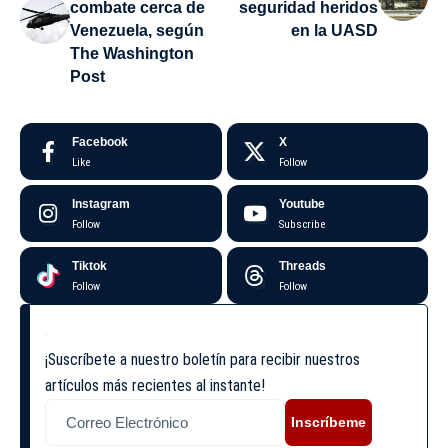
combate cerca de
seguridad heridos
Venezuela, según
en la UASD
The Washington
Post
Facebook
X
Like
Follow
Instagram
Youtube
Follow
Subscribe
Tiktok
Threads
Follow
Follow
¡Suscríbete a nuestro boletín para recibir nuestros
artículos más recientes al instante!
Inscríbeme