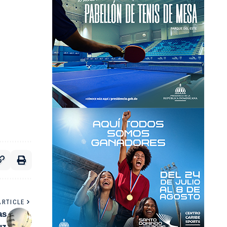
ARTICLE
as
uz