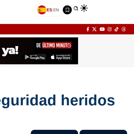
ES
|
EN
eguridad heridos