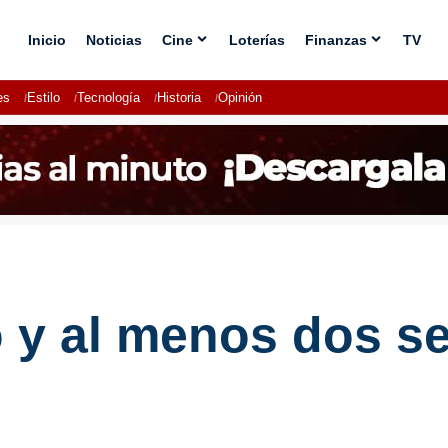
Inicio
Noticias
Cine
Loterías
Finanzas
TV
es
Estilo
Tecnología
Historia
Opinión
eo y al menos dos s