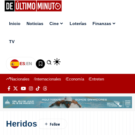
Inicio
Noticias
Cine
Loterías
Finanzas
TV
ES
|
EN
Nacionales
Internacionales
Economía
Entretenimiento
Deport
Heridos