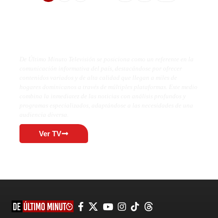
De Último Minuto TV
De Último Minuto Televisión se posiciona como un referente en la
comunicación informativa del país, destacándose por ofrecer
contenidos variados y de alta calidad que llegan a miles de
hogares dominicanos a través de múltiples plataformas. Este medio
combina la inmediatez de las noticias con análisis profundos y
programas especializados, adaptándose a las necesidades de una
audiencia diversa.
Ver TV