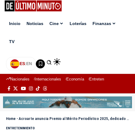
Inicio
Noticias
Cine
Loterías
Finanzas
TV
ES
|
EN
Nacionales
Internacionales
Economía
Entretenimiento
Deport
Home
-
Acroarte anuncia Premio al Mérito Periodístico 2025, dedicado a la trayectoria de Dania Goris
ENTRETENIMIENTO