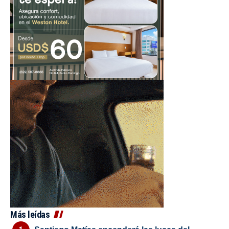
Más leídas