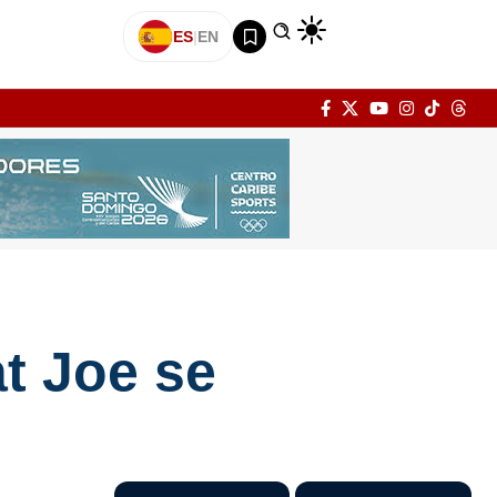
ES
|
EN
t Joe se