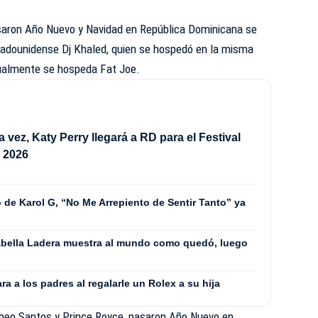
saron Año Nuevo y Navidad en República Dominicana se
adounidense Dj Khaled, quien se hospedó en la misma
ualmente se hospeda Fat Joe.
 vez, Katy Perry llegará a RD para el Festival
 2026
 de Karol G, “No Me Arrepiento de Sentir Tanto” ya
 Isabella Ladera muestra al mundo como quedó, luego
ra a los padres al regalarle un Rolex a su hija
meo Santos y Prince Royce, pasaron Año Nuevo en