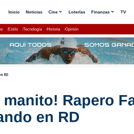
Inicio
Noticias
Cine
Loterías
Finanzas
TV
es
Estilo
Tecnología
Historia
Opinión
en RD
 manito! Rapero Fa
tando en RD