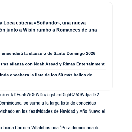
a Loca estrena «Soñando», una nueva
ión junto a Wisin rumbo a Romances de una
les encenderá la clausura de Santo Domingo 2026
 tras alianza con Noah Assad y Rimas Entertainment
nda encabeza la lista de los 50 más bellos de
com/reel/DEsaRWGRWDn/?igsh=cDlqbGZ5OWdpaTk2
 Dominicana, se suma a la larga lista de conocidas
isitado en las festividades de Navidad y Año Nuevo el
ombiana Carmen Villalobos una “Pura dominicana de