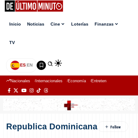
Inicio
Noticias
Cine
Loterías
Finanzas
TV
ES
|
EN
Nacionales
Internacionales
Economía
Entretenimiento
Deport
Republica Dominicana