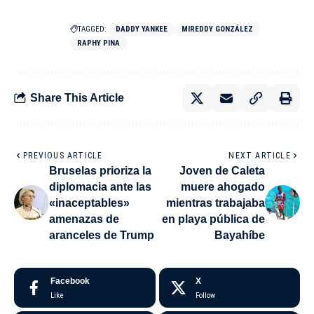
TAGGED:
DADDY YANKEE
MIREDDY GONZÁLEZ
RAPHY PINA
Share This Article
PREVIOUS ARTICLE
NEXT ARTICLE
Bruselas prioriza la
Joven de Caleta
diplomacia ante las
muere ahogado
«inaceptables»
mientras trabajaba
amenazas de
en playa pública de
aranceles de Trump
Bayahíbe
Facebook
X
Like
Follow