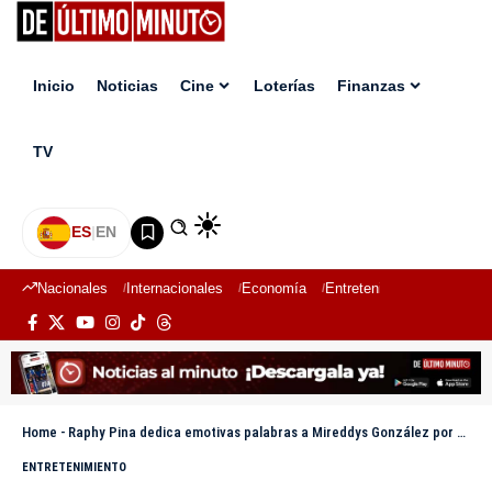
Inicio
Noticias
Cine
Loterías
Finanzas
TV
ES
|
EN
Nacionales
Internacionales
Economía
Entretenimiento
Deport
Home
-
Raphy Pina dedica emotivas palabras a Mireddys González por su cumpleaños
ENTRETENIMIENTO