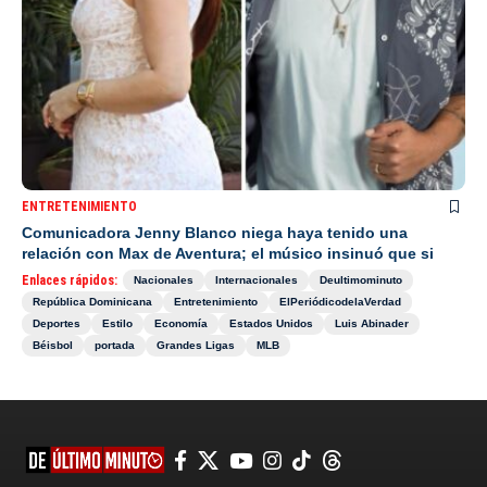
ENTRETENIMIENTO
Comunicadora Jenny Blanco niega haya tenido una
relación con Max de Aventura; el músico insinuó que si
Enlaces rápidos:
Nacionales
Internacionales
Deultimominuto
República Dominicana
Entretenimiento
ElPeriódicodelaVerdad
Deportes
Estilo
Economía
Estados Unidos
Luis Abinader
Béisbol
portada
Grandes Ligas
MLB