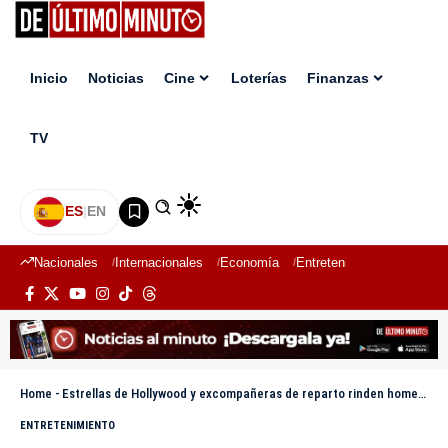
Inicio
Noticias
Cine
Loterías
Finanzas
TV
ES
|
EN
Nacionales
Internacionales
Economía
Entretenimiento
Deport
Home
-
Estrellas de Hollywood y excompañeras de reparto rinden homenaje a Diane Keaton
ENTRETENIMIENTO