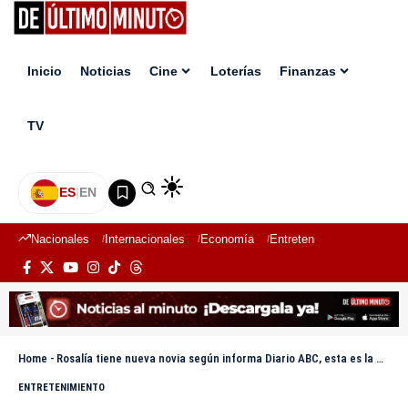
Inicio
Noticias
Cine
Loterías
Finanzas
TV
ES
|
EN
Nacionales
Internacionales
Economía
Entretenimiento
Deport
Home
-
Rosalía tiene nueva novia según informa Diario ABC, esta es la modelo Loli Bahía
ENTRETENIMIENTO