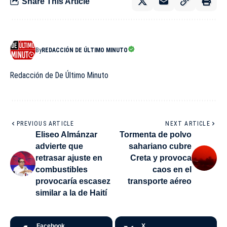
Share This Article
By
REDACCIÓN DE ÚLTIMO MINUTO
Redacción de De Último Minuto
PREVIOUS ARTICLE
NEXT ARTICLE
Eliseo Almánzar
Tormenta de polvo
advierte que
sahariano cubre
retrasar ajuste en
Creta y provoca
combustibles
caos en el
provocaría escasez
transporte aéreo
similar a la de Haití
Facebook
X