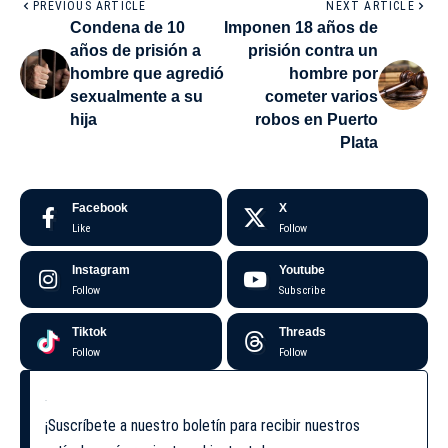
PREVIOUS ARTICLE
NEXT ARTICLE
Condena de 10
Imponen 18 años de
años de prisión a
prisión contra un
hombre que agredió
hombre por
sexualmente a su
cometer varios
hija
robos en Puerto
Plata
Facebook
X
Like
Follow
Instagram
Youtube
Follow
Subscribe
Tiktok
Threads
Follow
Follow
¡Suscríbete a nuestro boletín para recibir nuestros