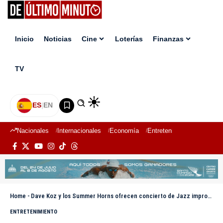
Inicio
Noticias
Cine
Loterías
Finanzas
TV
ES
|
EN
Nacionales
Internacionales
Economía
Entretenimiento
Deport
Home
-
Dave Koz y los Summer Horns ofrecen concierto de Jazz improvisado en un vuelo
ENTRETENIMIENTO