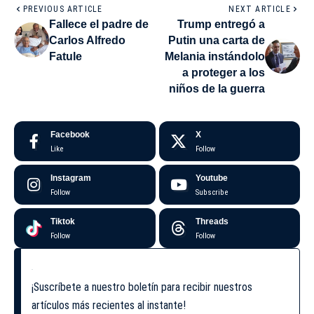
PREVIOUS ARTICLE
NEXT ARTICLE
Fallece el padre de
Trump entregó a
Carlos Alfredo
Putin una carta de
Fatule
Melania instándolo
a proteger a los
niños de la guerra
Facebook
X
Like
Follow
Instagram
Youtube
Follow
Subscribe
Tiktok
Threads
Follow
Follow
¡Suscríbete a nuestro boletín para recibir nuestros
artículos más recientes al instante!