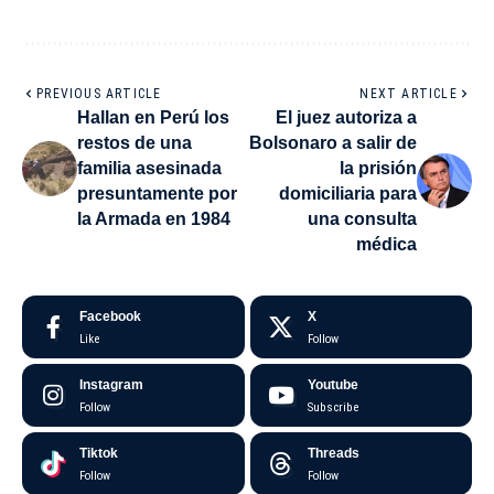
PREVIOUS ARTICLE
NEXT ARTICLE
Hallan en Perú los
El juez autoriza a
restos de una
Bolsonaro a salir de
familia asesinada
la prisión
presuntamente por
domiciliaria para
la Armada en 1984
una consulta
médica
Facebook
X
Like
Follow
Instagram
Youtube
Follow
Subscribe
Tiktok
Threads
Follow
Follow