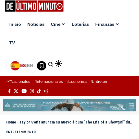
Inicio
Noticias
Cine
Loterías
Finanzas
TV
ES
|
EN
Nacionales
Internacionales
Economía
Entretenimiento
Deport
Home
-
Taylor Swift anuncia su nuevo álbum “The Life of a Showgirl” durante la lluvia de meteoros Perseidas
ENTRETENIMIENTO