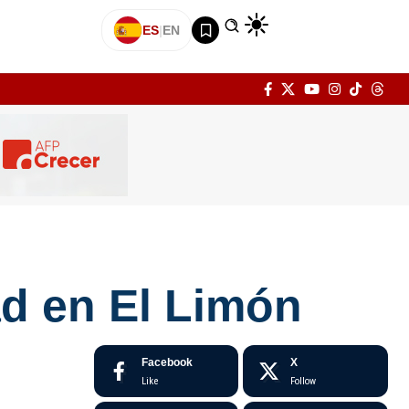
ES
|
EN
ad en El Limón
Facebook
X
Like
Follow