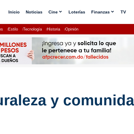
Inicio
Noticias
Cine
Loterías
Finanzas
TV
es
Estilo
Tecnología
Historia
Opinión
turaleza y comunid