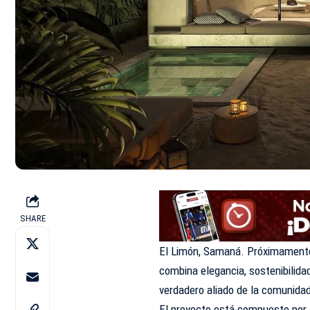
SHARE
El Limón, Samaná. Próximamente 
combina elegancia, sostenibilida
verdadero aliado de la comunida
El proyecto está compuesto por 4