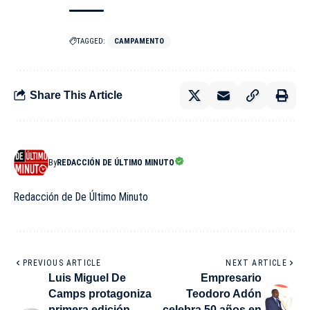
TAGGED:
CAMPAMENTO
Share This Article
By
REDACCIÓN DE ÚLTIMO MINUTO
Redacción de De Último Minuto
PREVIOUS ARTICLE
NEXT ARTICLE
Luis Miguel De
Empresario
Camps protagoniza
Teodoro Adón
primera edición
celebra 50 años en