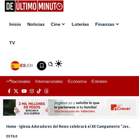
Inicio
Noticias
Cine
Loterías
Finanzas
TV
ES
|
EN
Nacionales
Internacionales
Economía
Entretenimiento
Deport
Home
-
Iglesia Adoradores del Reino celebrará el XII Campamento “Jesús Rey” con la participación de 2,000 niños
ESTILO