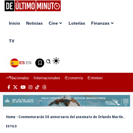
Inicio
Noticias
Cine
Loterías
Finanzas
TV
ES
|
EN
Nacionales
Internacionales
Economía
Entretenimiento
Deport
Home
-
Conmemorarán 50 aniversario del asesinato de Orlando Martínez con una jornada de homenajes
ESTILO