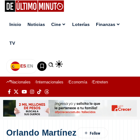
Inicio
Noticias
Cine
Loterías
Finanzas
TV
ES
|
EN
Nacionales
Internacionales
Economía
Entretenimiento
Deport
Orlando Martínez