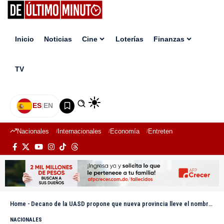
Inicio
Noticias
Cine
Loterías
Finanzas
TV
ES
|
EN
Nacionales
Internacionales
Economía
Entretenimiento
Deport
Home
-
Decano de la UASD propone que nueva provincia lleve el nombre de Orlando Martínez
NACIONALES