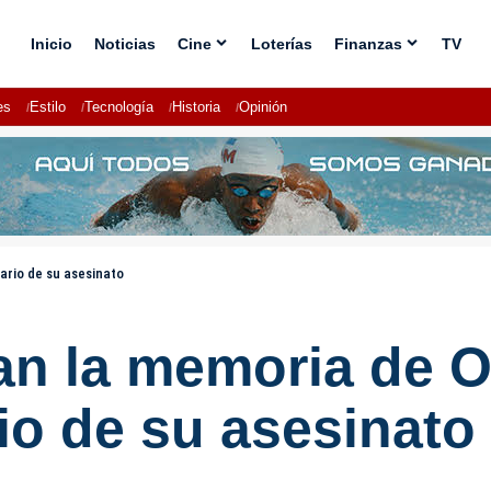
Inicio
Noticias
Cine
Loterías
Finanzas
TV
es
Estilo
Tecnología
Historia
Opinión
ario de su asesinato
an la memoria de O
rio de su asesinato