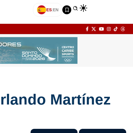
ES
|
EN
rlando Martínez