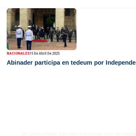
NACIONALES
15 De Abril De 2025
Abinader participa en tedeum por Independe
De Último Minuto TV
De Último Minuto Televisión se posiciona como un referent