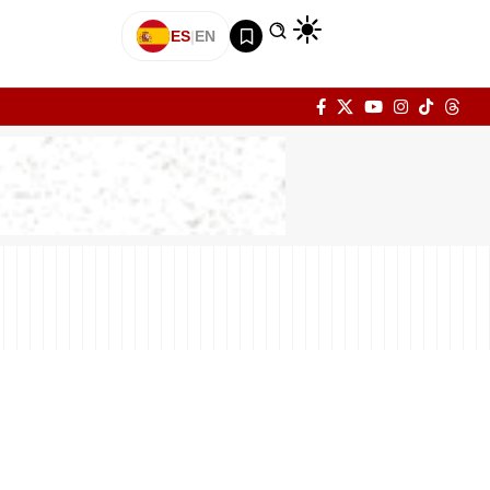
ES
|
EN