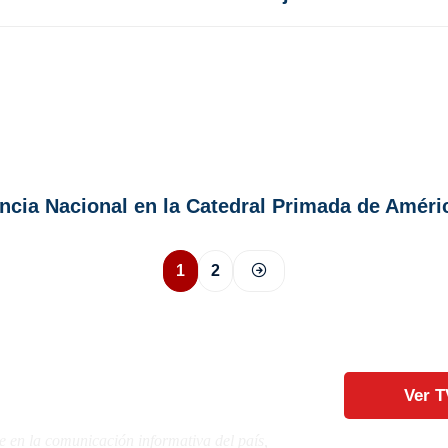
ncia Nacional en la Catedral Primada de Améri
1
2
Ver T
e en la comunicación informativa del país,