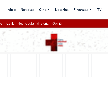
Inicio
Noticias
Cine
Loterías
Finanzas
TV
es
Estilo
Tecnología
Historia
Opinión