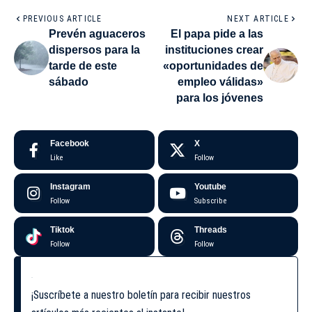
PREVIOUS ARTICLE
NEXT ARTICLE
Prevén aguaceros
El papa pide a las
dispersos para la
instituciones crear
tarde de este
«oportunidades de
sábado
empleo válidas»
para los jóvenes
Facebook
X
Like
Follow
Instagram
Youtube
Follow
Subscribe
Tiktok
Threads
Follow
Follow
¡Suscríbete a nuestro boletín para recibir nuestros