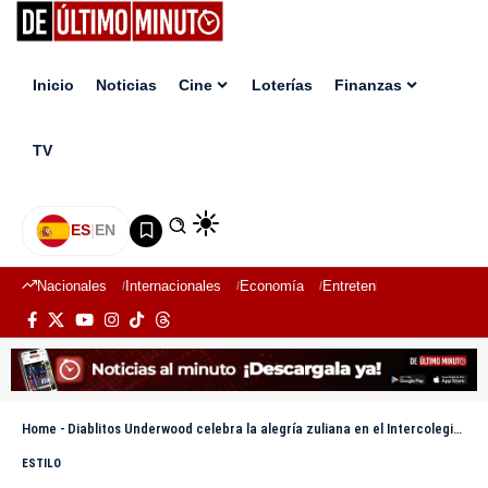
Inicio
Noticias
Cine
Loterías
Finanzas
TV
ES
|
EN
Nacionales
Internacionales
Economía
Entretenimiento
Deport
Home
-
Diablitos Underwood celebra la alegría zuliana en el Intercolegial de Gaitas Don Bosco 2025
ESTILO