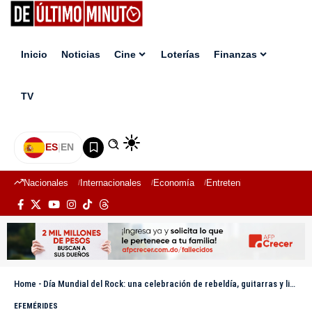
Inicio
Noticias
Cine
Loterías
Finanzas
TV
ES
|
EN
Nacionales
Internacionales
Economía
Entretenimiento
Deport
Home
-
Día Mundial del Rock: una celebración de rebeldía, guitarras y libertad
EFEMÉRIDES